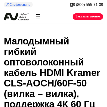
8 (800) 555-71-09
Симферополь
☰
Заказать звонок
Малодымный
гибкий
оптоволоконный
кабель HDMI Kramer
CLS-AOCH/60F-50
(вилка – вилка),
поддержка 4К 60 Гц