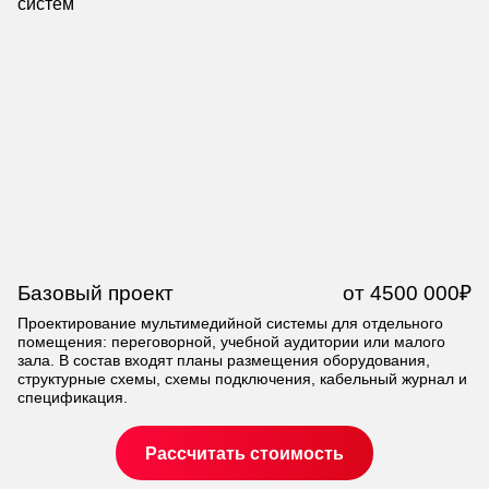
Базовый проект
от 4500 000₽
К
Проектирование мультимедийной системы для отдельного
Пр
помещения: переговорной, учебной аудитории или малого
ко
зала. В состав входят планы размещения оборудования,
зв
структурные схемы, схемы подключения, кабельный журнал и
ав
спецификация.
до
Рассчитать стоимость